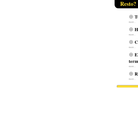
Resto?
T
H
C
E
term
R