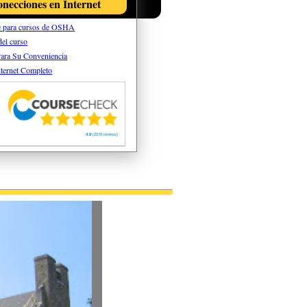
necciones en Internet
e para cursos de OSHA
del curso
Para Su Conveniencia
Internet Completo
4.8
(2278 reviews)