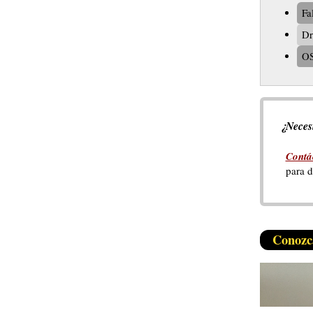
Fa
D
O
¿Neces
Contá
para d
Conozc