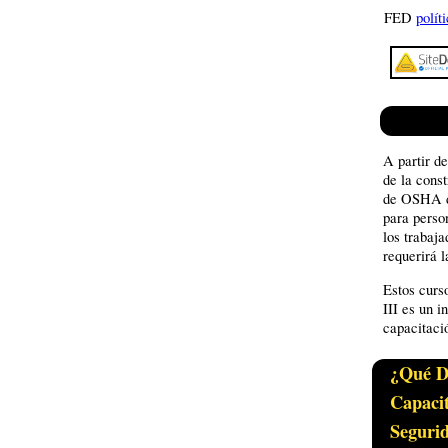
FED
polít
A partir d
de la cons
de OSHA de
para perso
los trabaj
requerirá l
Estos curs
III es un 
capacitaci
¿Qué D
Capaci
Seguri