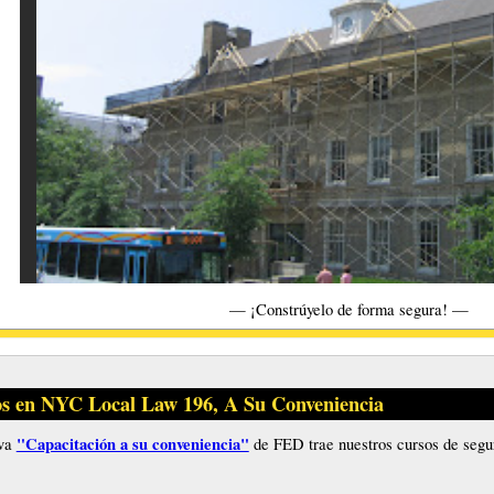
— ¡Constrúyelo de forma segura! —
s en NYC Local Law 196, A Su Conveniencia
"Capacitación a su conveniencia"
iva
de FED trae nuestros cursos de seg