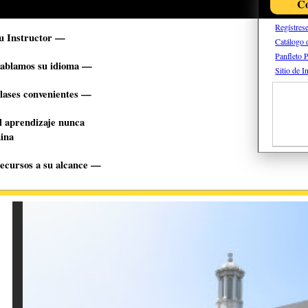
Co
Regístres
u Instructor —
Catálogo 
Panfleto 
ablamos su idioma —
Sitio de 
lases convenientes —
l aprendizaje nunca
ina
ecursos a su alcance —