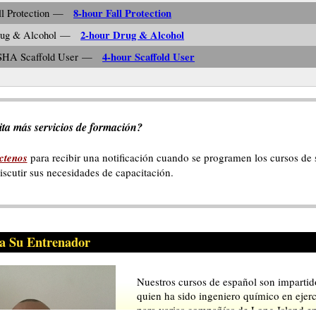
8-hour Fall Protection
ll Protection —
2-hour Drug & Alcohol
rug & Alcohol —
4-hour Scaffold User
SHA Scaffold User —
ita más servicios de formación?
ctenos
para recibir una notificación cuando se programen los cursos de
iscutir sus necesidades de capacitación.
a Su Entrenador
Nuestros cursos de español son imparti
quien ha sido ingeniero químico en ejer
para varias compañías de Long Island en