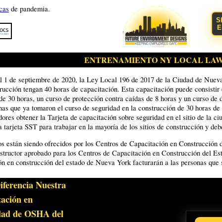
icas
de pandemia.
S
E
ENTRENAMIENTO NY LOCAL LAW 
el 1 de septiembre de 2020, la Ley Local 196 de 2017 de la Ciudad de Nueva
trucción tengan 40 horas de capacitación. Esta capacitación puede consistir
 30 horas, un curso de protección contra caídas de 8 horas y un curso de d
nas que ya tomaron el curso de seguridad en la construcción de 30 horas d
adores obtener la Tarjeta de capacitación sobre seguridad en el sitio de la 
a tarjeta SST para trabajar en la mayoría de los sitios de construcción y deb
os están siendo ofrecidos por los Centros de Capacitación en Construcción
instructor aprobado para los Centros de Capacitación en Construcción del E
ón en construcción del estado de Nueva York facturarán a las personas que s
iferencia Nuestra
tación en
dad de OSHA del